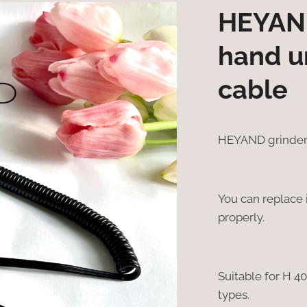
HEYAN
hand u
cable
HEYAND grinder 
You can replace i
properly.
Suitable for H 4
types.