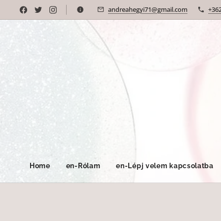
andreahegyi71@gmail.com
+36
Home
en-Rólam
en-Lépj velem kapcsolatba