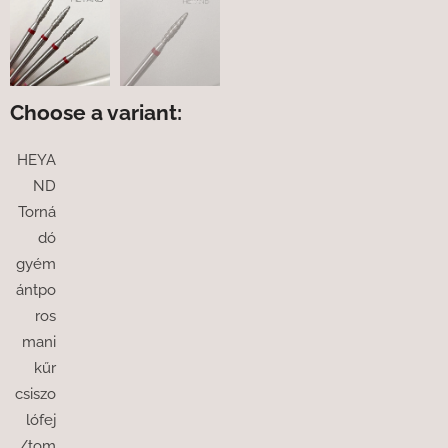
Choose a variant:
HEYA
ND
Torná
dó
gyém
ántpo
ros
mani
kűr
csiszo
lófej
/tom