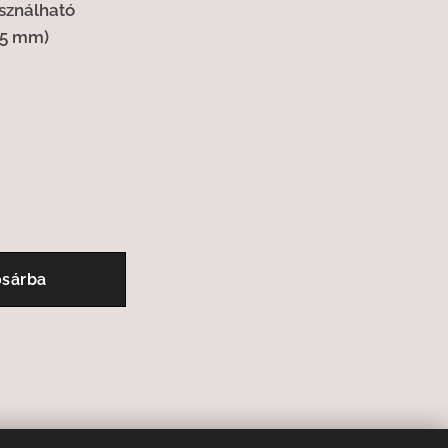
asználható
35 mm)
sárba