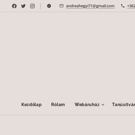
andreahegyi71@gmail.com
+36
Kezdőlap
Rólam
Webáruház
Tanúsítvá