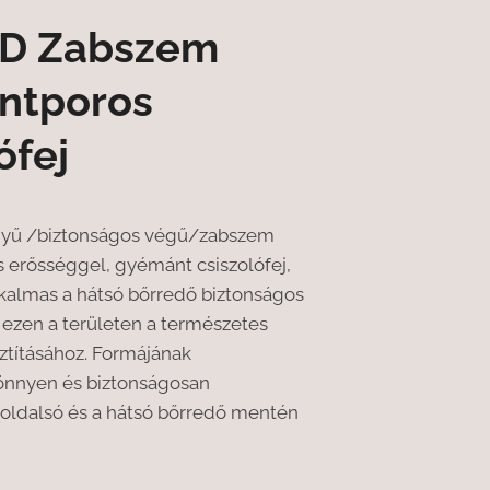
D Zabszem
ntporos
ófej
egyű /biztonságos végű/zabszem
 erősséggel, gyémánt csiszolófej,
lkalmas a hátsó bőrredő biztonságos
 ezen a területen a természetes
sztításához. Formájának
önnyen és biztonságosan
 oldalsó és a hátsó bőrredő mentén