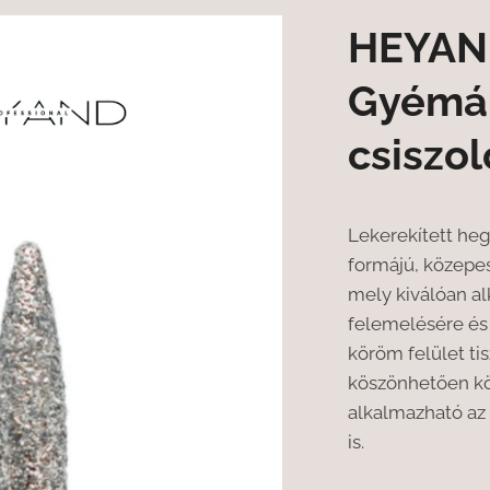
HEYAN
Gyémá
csiszol
Lekerekített h
formájú, közepes
mely kiválóan a
felemelésére és
köröm felület ti
köszönhetően k
alkalmazható az
is.