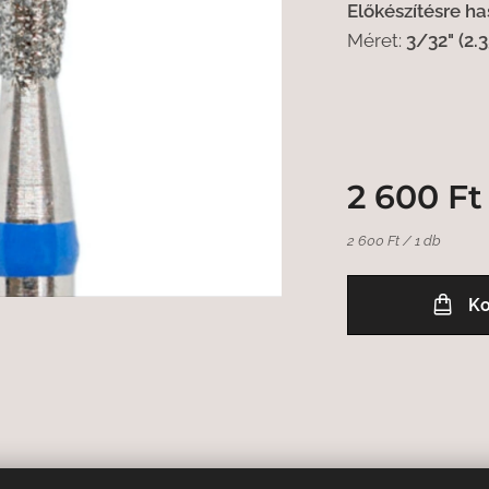
Előkészítésre h
Méret:
3/32" (2.
2 600
Ft
2 600 Ft / 1 db
Ko