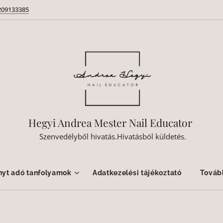
209133385
Hegyi Andrea Mester Nail Educator
Szenvedélyből hivatás.Hivatásból küldetés.
nyt adó tanfolyamok
Adatkezelési tájékoztató
Továb