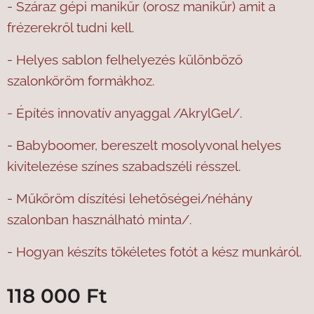
- Száraz gépi manikűr (orosz manikűr) amit a
frézerekről tudni kell.
- Helyes sablon felhelyezés különböző
szalonköröm formákhoz.
- Építés innovatív anyaggal /AkrylGel/.
- Babyboomer, bereszelt mosolyvonal helyes
kivitelezése színes szabadszéli résszel.
- Műköröm díszítési lehetőségei/néhány
szalonban használható minta/.
- Hogyan készíts tökéletes fotót a kész munkáról.
118 000
Ft