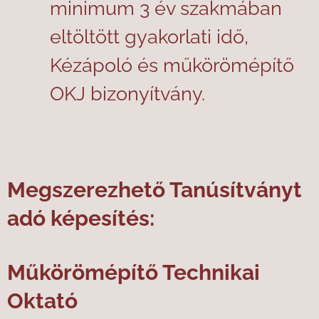
minimum 3 év szakmában
eltöltött gyakorlati idő,
Kézápoló és műkörömépítő
OKJ bizonyítvány.
Megszerezhető Tanúsítványt
adó képesítés:
Műkörömépítő Technikai
Oktató