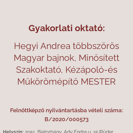
Gyakorlati oktató:
Hegyi Andrea többszörös
Magyar bajnok, Minősített
Szakoktató, Kézápoló-és
Műkörömépítő MESTER
Felnőttképző nyilvántartásba vételi száma:
B/2020/000573
Helyszín:
2051, Biatorbágy, Ady Endre u. 15.(Púder