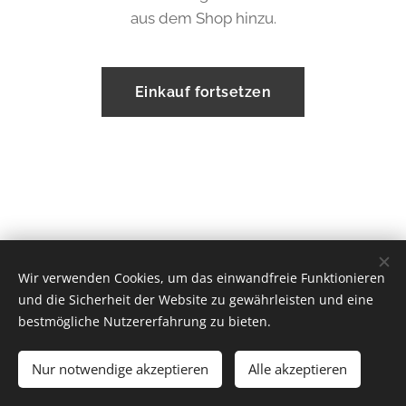
aus dem Shop hinzu.
Einkauf fortsetzen
Wir verwenden Cookies, um das einwandfreie Funktionieren
© 2020
Andrea Hegyi Master Educator
.
Minden jog fenntartva.
und die Sicherheit der Website zu gewährleisten und eine
Cookies
bestmögliche Nutzererfahrung zu bieten.
Sprachen
Nur notwendige akzeptieren
Alle akzeptieren
Magyar
English
Deutsch