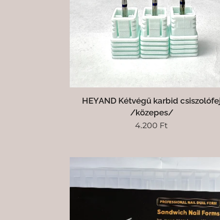
HEYAND Kétvégű karbid csiszolófe
/közepes/
4.200
Ft