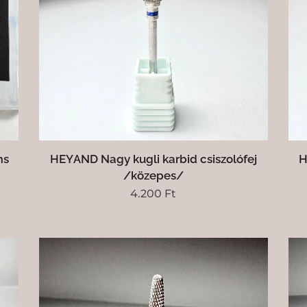
ms
HEYAND Nagy kugli karbid csiszolófej
H
/közepes/
4.200
Ft