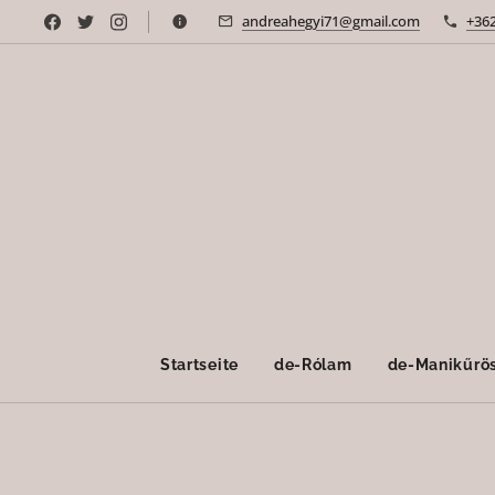
andreahegyi71@gmail.com
+36
Startseite
de-Rólam
de-Manikűrös