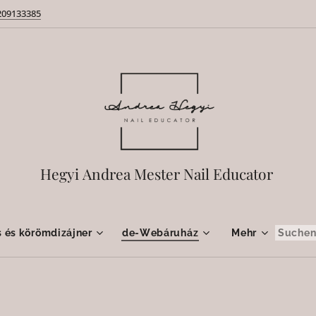
209133385
Hegyi Andrea Mester Nail Educator
 és körömdizájner
de-Webáruház
Mehr