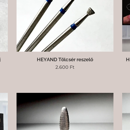
j
HEYAND Tölcsér reszelő
H
2.600
Ft