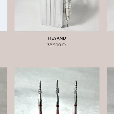
HEYAND
38.500
Ft