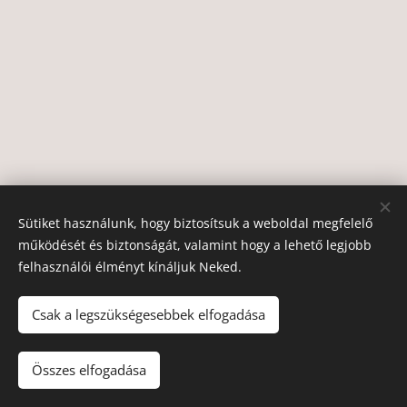
Sütiket használunk, hogy biztosítsuk a weboldal megfelelő
működését és biztonságát, valamint hogy a lehető legjobb
felhasználói élményt kínáljuk Neked.
© 2020
Andrea Hegyi Master Educator
.
Minden jog fenntartva.
Sütik
Csak a legszükségesebbek elfogadása
Nyelvek
Összes elfogadása
Magyar
English
Deutsch