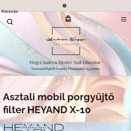
Keresés
Hegyi Andrea Mester Nail Educator
Szenvedélyből hivatás.Hivatásból küldetés.
Asztali mobil porgyűjtő
filter HEYAND X-10