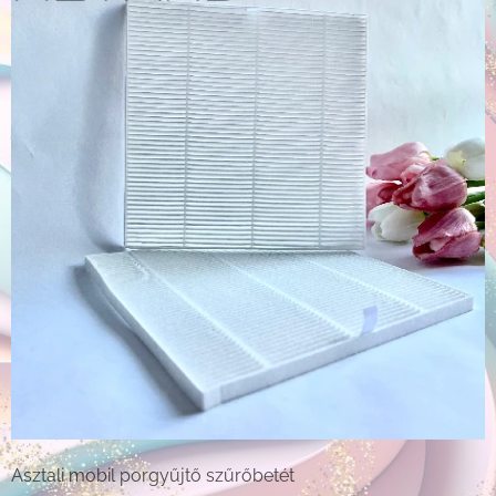
Asztali mobil porgyűjtő szűrőbetét