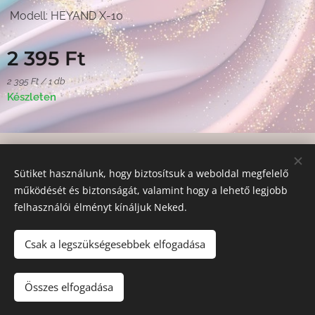
Modell: HEYAND X-10
2 395
Ft
2 395 Ft / 1 db
Készleten
© 2020
Andrea Hegyi Master Educator
.
Minden jog fenntartva.
Sütiket használunk, hogy biztosítsuk a weboldal megfelelő
Sütik
működését és biztonságát, valamint hogy a lehető legjobb
felhasználói élményt kínáljuk Neked.
Nyelvek
Magyar
English
Deutsch
Csak a legszükségesebbek elfogadása
Kosárba
Összes elfogadása