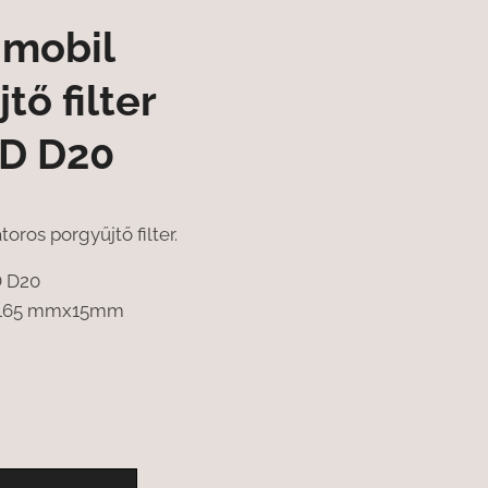
 mobil
tő filter
D D20
oros porgyűjtő filter.
D D20
x165 mmx15mm