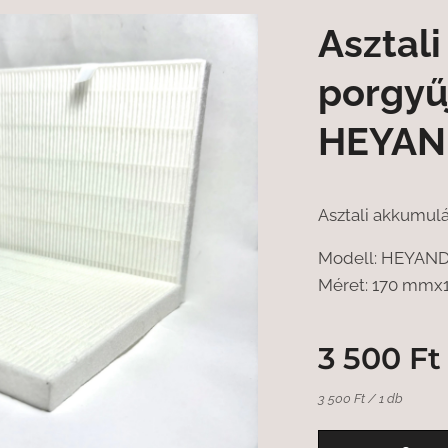
Asztali
porgyűj
HEYAN
Asztali akkumulát
Modell: HEYAN
Méret: 170 mm
3 500
Ft
3 500 Ft / 1 db