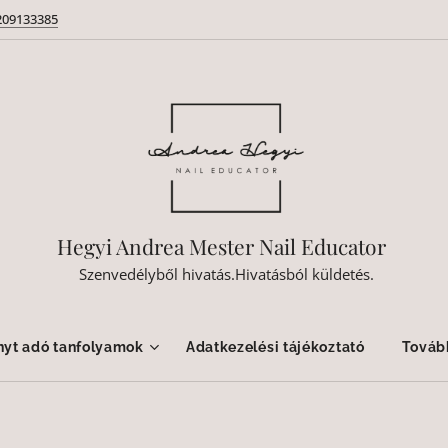
209133385
Hegyi Andrea Mester Nail Educator
Szenvedélyből hivatás.Hivatásból küldetés.
nyt adó tanfolyamok
Adatkezelési tájékoztató
Továb