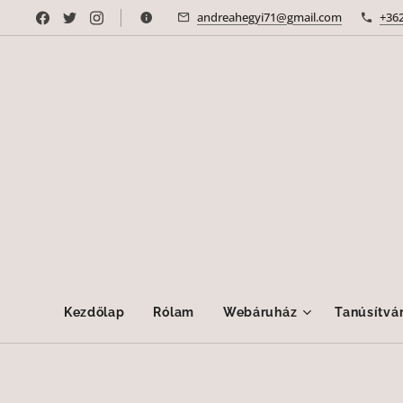
andreahegyi71@gmail.com
+36
Kezdőlap
Rólam
Webáruház
Tanúsítvá