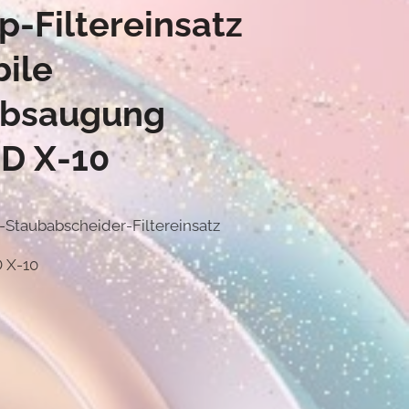
p-Filtereinsatz
bile
absaugung
D X-10
-Staubabscheider-Filtereinsatz
 X-10