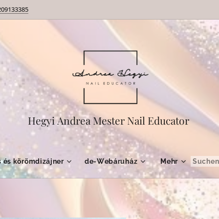
209133385
Hegyi Andrea Mester Nail Educator
 és körömdizájner
de-Webáruház
Mehr