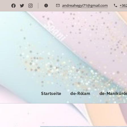
andreahegyi71@gmail.com
+36
Startseite
de-Rólam
de-Manikűrös