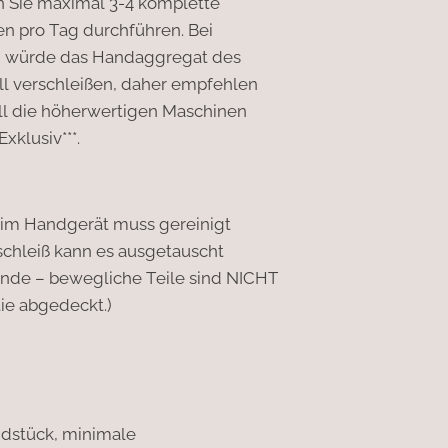
n Sie maximal 3-4 komplette
 pro Tag durchführen. Bei
n würde das Handaggregat des
ll verschleißen, daher empfehlen
all die höherwertigen Maschinen
xklusiv***.
 im Handgerät muss gereinigt
schleiß kann es ausgetauscht
ende – bewegliche Teile sind NICHT
ie abgedeckt.)
dstück, minimale