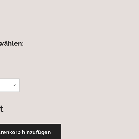
swählen:
t
renkorb hinzufügen