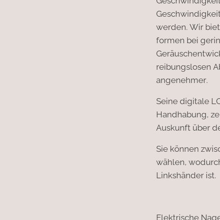
Geschwindigkei
Geschwindigkeit 
werden. Wir biet
formen bei geri
Geräuschentwick
reibungslosen A
angenehmer.
Seine digitale L
Handhabung, zeig
Auskunft über d
Sie können zwis
wählen, wodurch
Linkshänder ist.
Elektrische Nag