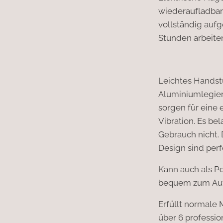
wiederaufladba
vollständig aufg
Stunden arbeite
Leichtes Handstü
Aluminiumlegier
sorgen für eine
Vibration. Es be
Gebrauch nicht. 
Design sind perf
Kann auch als P
bequem zum Au
Erfüllt normale
über 6 professi