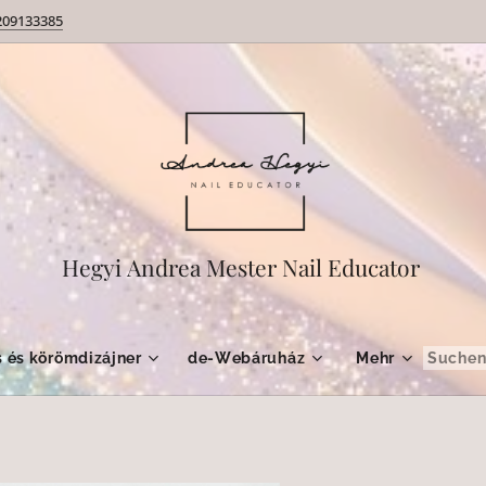
209133385
Hegyi Andrea Mester Nail Educator
 és körömdizájner
de-Webáruház
Mehr