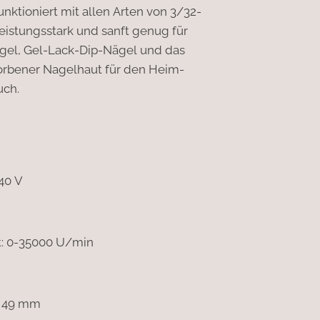
nktioniert mit allen Arten von 3/32-
 leistungsstark und sanft genug für
ägel, Gel-Lack-Dip-Nägel und das
orbener Nagelhaut für den Heim-
uch.
40 V
t: 0-35000 U/min
 * 49 mm