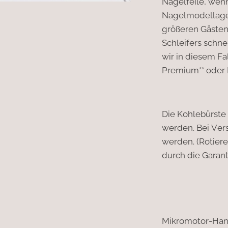
Nagelfeile, wen
Nagelmodellagen
größeren Gäste
Schleifers schne
wir in diesem F
Premium** oder E
Die Kohlebürste
werden. Bei Ver
werden. (Rotier
durch die Garant
Mikromotor-Han