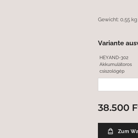
Gewicht: 0,55 kg
Variante au
HEYAND-302
Akkumulátoros
csiszológép
38.500
F
Zum Wa