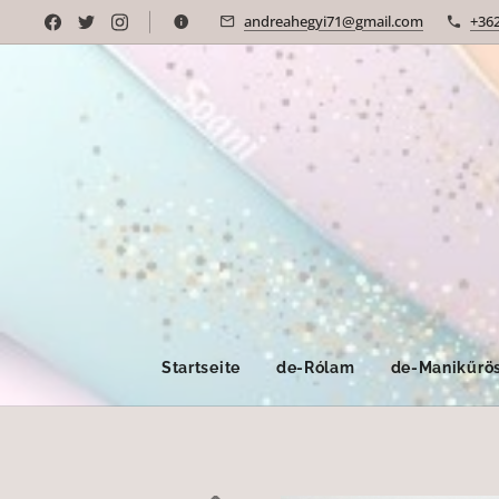
andreahegyi71@gmail.com
+36
Startseite
de-Rólam
de-Manikűrös