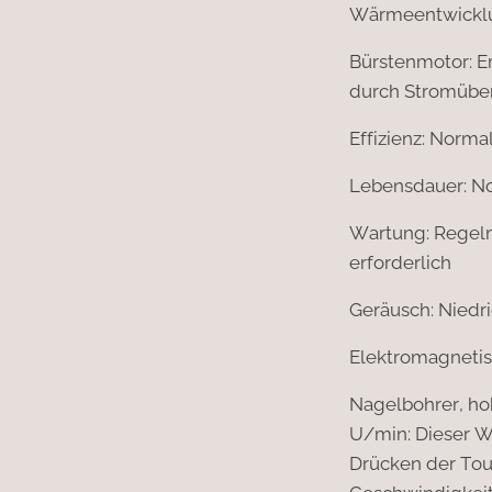
Wärmeentwickl
Bürstenmotor: E
durch Stromüber
Effizienz: Norma
Lebensdauer: N
Wartung: Regelm
erforderlich
Geräusch: Niedr
Elektromagnetis
Nagelbohrer, ho
U/min: Dieser W
Drücken der Tou