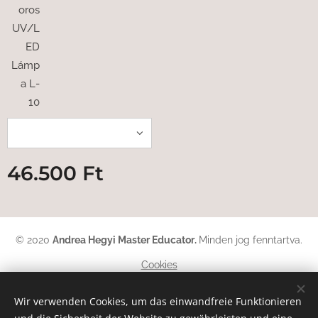
oros
UV/L
ED
Lámp
a L-
10
46.500
Ft
© 2020
Andrea Hegyi Master Educator
.
Minden jog fenntartva.
Cookies
Sprachen
Wir verwenden Cookies, um das einwandfreie Funktionieren