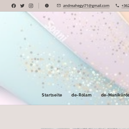
andreahegyi71@gmail.com
+36
Startseite
de-Rólam
de-Manikűrös