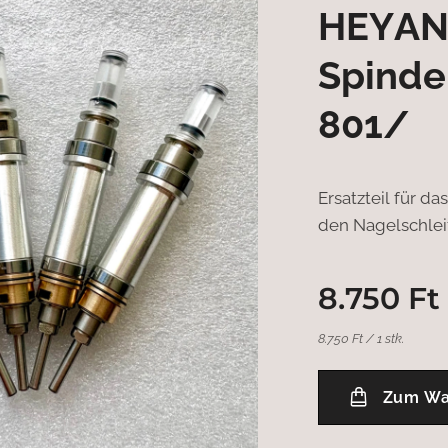
HEYAND
Spinde
801/
Ersatzteil für d
den Nagelschlei
8.750
Ft
8.750 Ft / 1 stk.
Zum Wa