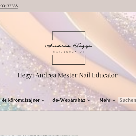
209133385
Hegyi Andrea Mester Nail Educator
 és körömdizájner
de-Webáruház
Mehr