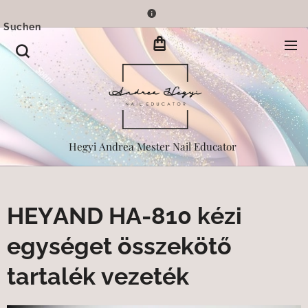
Suchen
Hegyi Andrea Mester Nail Educator
HEYAND HA-810 kézi
egységet összekötő
tartalék vezeték