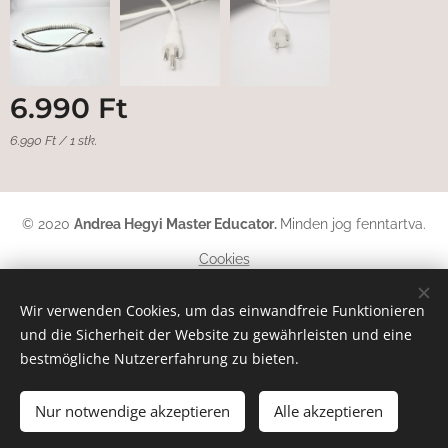
6.990
Ft
6.990 Ft / 1 stk.
© 2020
Andrea Hegyi Master Educator
.
Minden jog fenntartva.
Cookies
Sprachen
Wir verwenden Cookies, um das einwandfreie Funktionieren
und die Sicherheit der Website zu gewährleisten und eine
Magyar
English
Deutsch
bestmögliche Nutzererfahrung zu bieten.
Zum Warenkorb hinzufügen
Nur notwendige akzeptieren
Alle akzeptieren