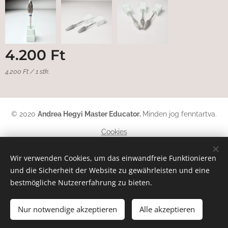
4.200
Ft
4.200 Ft / 1 stk.
© 2020
Andrea Hegyi Master Educator
.
Minden jog fenntartva.
Cookies
Sprachen
Wir verwenden Cookies, um das einwandfreie Funktionieren
und die Sicherheit der Website zu gewährleisten und eine
Magyar
English
Deutsch
bestmögliche Nutzererfahrung zu bieten.
Zum Warenkorb hinzufügen
Nur notwendige akzeptieren
Alle akzeptieren