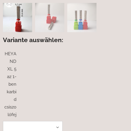
Variante auswählen:
HEYA
ND
XL 5
az 1-
ben
karbi
d
csiszo
lófej