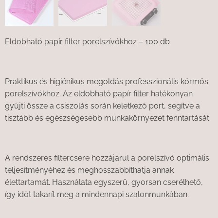
Eldobható papír filter porelszívókhoz – 100 db
Praktikus és higiénikus megoldás professzionális körmös
porelszívókhoz. Az eldobható papír filter hatékonyan
gyűjti össze a csiszolás során keletkező port, segítve a
tisztább és egészségesebb munkakörnyezet fenntartását.
A rendszeres filtercsere hozzájárul a porelszívó optimális
teljesítményéhez és meghosszabbíthatja annak
élettartamát. Használata egyszerű, gyorsan cserélhető,
így időt takarít meg a mindennapi szalonmunkában.