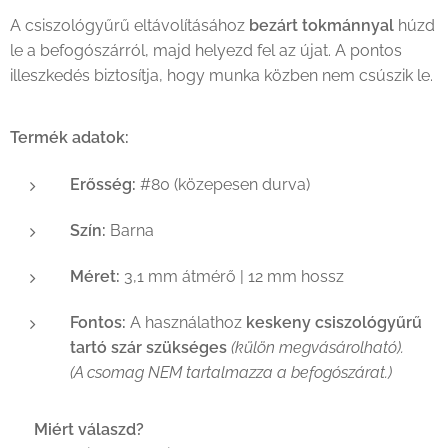
A csiszológyűrű eltávolításához
bezárt tokmánnyal
húzd
le a befogószárról, majd helyezd fel az újat. A pontos
illeszkedés biztosítja, hogy munka közben nem csúszik le.
Termék adatok:
Erősség:
#80 (közepesen durva)
Szín:
Barna
Méret:
3,1 mm átmérő | 12 mm hossz
Fontos:
A használathoz
keskeny csiszológyűrű
tartó szár szükséges
(külön megvásárolható).
(A csomag NEM tartalmazza a befogószárat.)
✅
Miért válaszd?