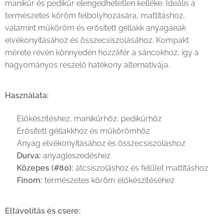
manikűr és pedikűr elengedhetetlen kelléke. Ideális a
természetes köröm felbolyhozására, mattításhoz,
valamint műköröm és erősített géllakk anyagának
elvékonyításához és összecsiszolásához. Kompakt
mérete révén könnyedén hozzáfér a sáncokhoz, így a
hagyományos reszelő hatékony alternatívája.
Használata:
✔ Előkészítéshez, manikűrhöz, pedikűrhöz
✔ Erősített géllakkhoz és műkörömhöz
✔ Anyag elvékonyításához és összecsiszoláshoz
✔
Durva:
anyagleszedéshez
✔
Közepes (#80):
átcsiszoláshoz és felület mattításhoz
✔
Finom:
természetes köröm előkészítéséhez
Eltávolítás és csere: