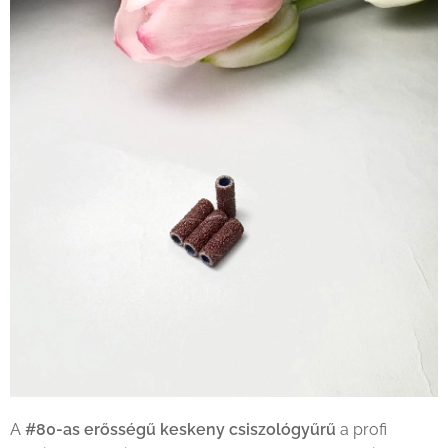
A
#80-as erősségű keskeny csiszológyűrű
a profi