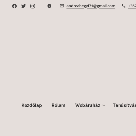
andreahegyi71@gmail.com
+36
Kezdőlap
Rólam
Webáruház
Tanúsítvá