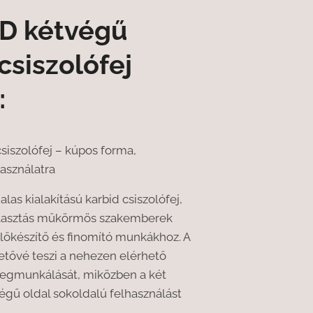
D kétvégű
csiszolófej
:
siszolófej – kúpos forma,
használatra
alas kialakítású karbid csiszolófej,
álasztás műkörmös szakemberek
lőkészítő és finomító munkákhoz. A
etővé teszi a nehezen elérhető
egmunkálását, miközben a két
égű oldal sokoldalú felhasználást