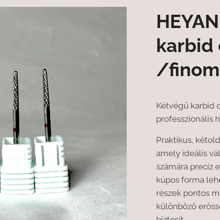
HEYAN
karbid 
/finom
Kétvégű karbid c
professzionális 
Praktikus, kétold
amely ideális v
számára precíz e
kúpos forma leh
részek pontos m
különböző erőss
biztosít.