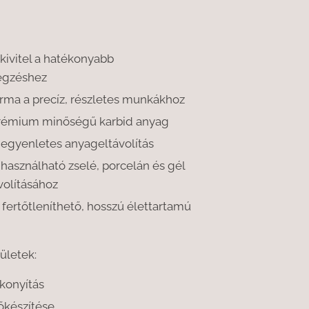
kivitel a hatékonyabb
gzéshez
rma a precíz, részletes munkákhoz
prémium minőségű karbid anyag
 egyenletes anyageltávolítás
 használható zselé, porcelán és gél
volításához
fertőtleníthető, hosszú élettartamú
ületek:
konyítás
lőkészítése