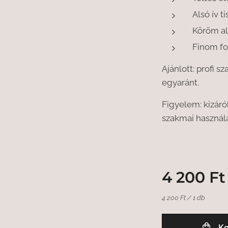
Alsó ív ti
Köröm ala
Finom fo
Ajánlott: profi 
egyaránt.
Figyelem: kizár
szakmai használa
4 200
Ft
4 200 Ft / 1 db
Ko