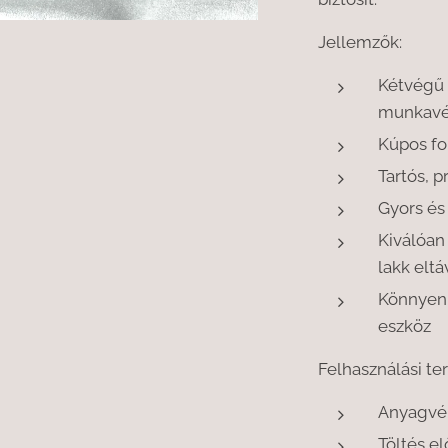
Jellemzők:
Kétvégű 
munkavé
Kúpos fo
Tartós, 
Gyors és
Kiválóan
lakk eltá
Könnyen 
eszköz
Felhasználási ter
Anyagvé
Töltés e