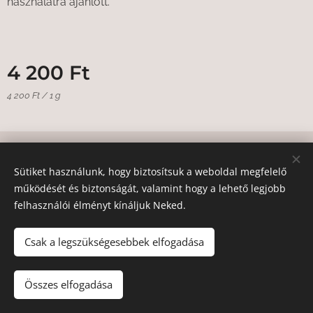
használatra ajánlott.
4 200
Ft
4 200 Ft / 1 g
© 2020
Andrea Hegyi Master Educator
.
Minden jog fenntartva.
Sütiket használunk, hogy biztosítsuk a weboldal megfelelő
Sütik
működését és biztonságát, valamint hogy a lehető legjobb
felhasználói élményt kínáljuk Neked.
Nyelvek
Magyar
English
Deutsch
Csak a legszükségesebbek elfogadása
Kosárba
Összes elfogadása