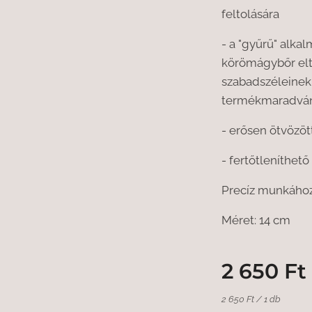
feltolására
- a "gyűrű" alka
körömágybőr elt
szabadszéleinek t
termékmaradvány
- erősen ötvözöt
- fertőtleníthető 
Precíz munkához
Méret: 14 cm
2 650
Ft
2 650 Ft / 1 db