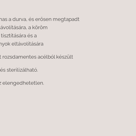
lmas a durva, és erősen megtapadt
ávolítására, a köröm
isztítására és a
ok eltávolítására
t rozsdamentes acélból készült
és sterilizálható.
 elengedhetetlen.