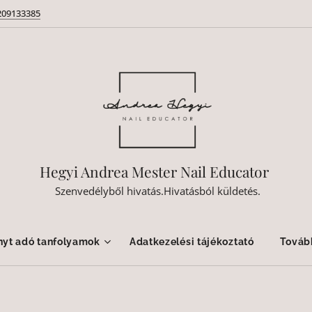
209133385
Hegyi Andrea Mester Nail Educator
Szenvedélyből hivatás.Hivatásból küldetés.
nyt adó tanfolyamok
Adatkezelési tájékoztató
Továb