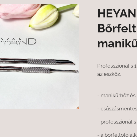
HEYAND
Bőrfel
manikű
Professzionális 
az eszköz.
- manikűrhöz és 
- csúszásmentes
- professzionális
- a bőrfeltoló a