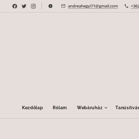
andreahegyi71@gmail.com
+36
Kezdőlap
Rólam
Webáruház
Tanúsítvá