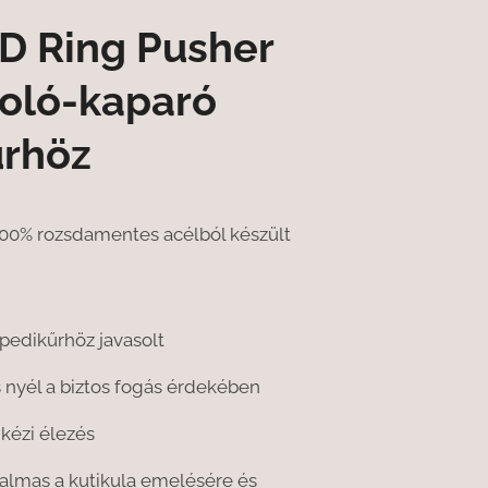
 Ring Pusher
toló-kaparó
rhöz
100% rozsdamentes acélból készült
pedikűrhöz javasolt
 nyél a biztos fogás érdekében
 kézi élezés
lkalmas a kutikula emelésére és