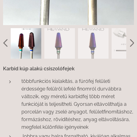
Karbid kúp alakú csiszolófejek
többfunkciós kialakítás, a fúrófej felületi
érdessége felülről lefelé finomról durvábbra
változik, egy méretű karbidfej több méret
funkcióját is teljesítheti. Gyorsan eltávolíthatja a
porcelán vagy zselé anyagot, felületfinomításhoz,
formázáshoz, rövidítéshez, anyag eltávolítására,
megfelel különféle igényeinek
Jobbra vagy balra forgatható, kiválóan alkalmas