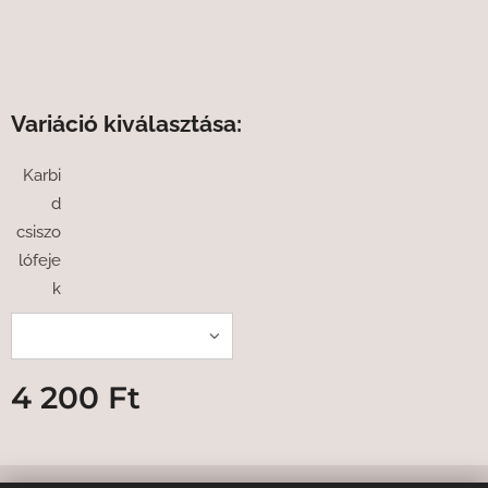
Variáció kiválasztása:
Karbi
d
csiszo
lófeje
k
4 200
Ft