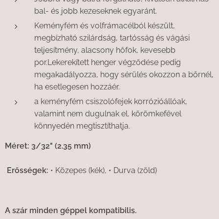
bal- és jobb kezeseknek egyaránt.
Keményfém és volfrámacélból készült,
megbízható szilárdság, tartósság és vágási
teljesítmény, alacsony hőfok, kevesebb
por.Lekerekített henger végződése pedig
megakadályozza, hogy sérülés okozzon a bőrnél,
ha esetlegesen hozzáér.
a keményfém csiszolófejek korrózióállóak,
valamint nem dugulnak el, körömkefével
könnyedén megtisztíthatja.
Méret: 3/32" (2.35 mm)
Erősségek:
• Közepes (kék), • Durva (zöld)
A szár minden géppel kompatibilis.