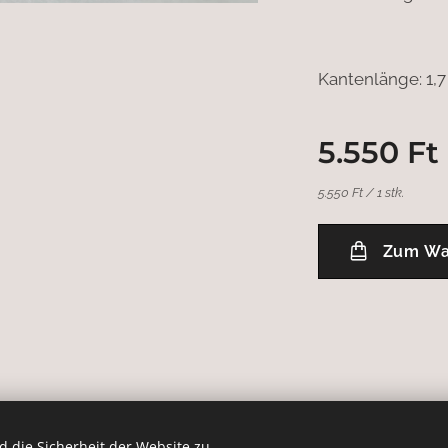
Kantenlänge: 1,
5.550
Ft
5.550 Ft / 1 stk.
Zum Wa
 die Sicherheit der Website zu
jog fenntartva.