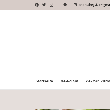
andreahegyi71@gmai
Startseite
de-Rólam
de-Manikűrös