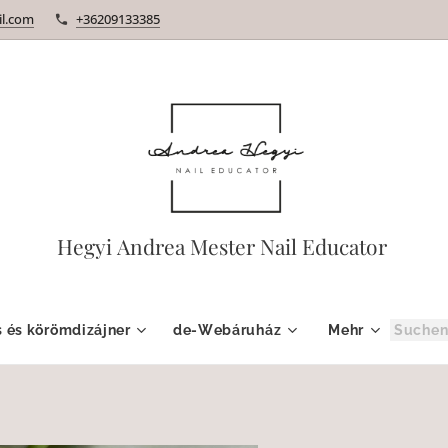
l.com
+36209133385
Hegyi Andrea Mester Nail Educator
 és körömdizájner
de-Webáruház
Mehr