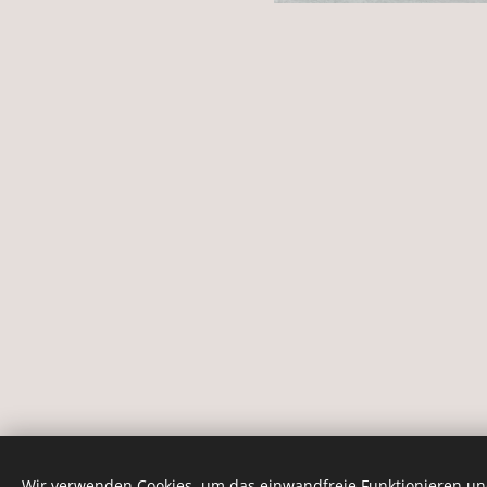
Wir verwenden Cookies, um das einwandfreie Funktionieren und
© 2020
Andrea Hegyi Master Educator
.
Minden 