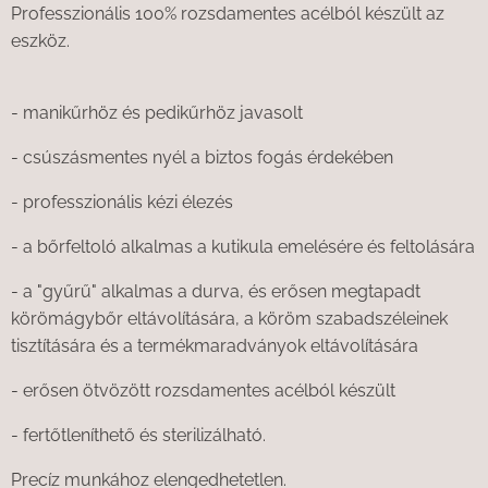
Professzionális 100% rozsdamentes acélból készült az
eszköz.
- manikűrhöz és pedikűrhöz javasolt
- csúszásmentes nyél a biztos fogás érdekében
- professzionális kézi élezés
- a bőrfeltoló alkalmas a kutikula emelésére és feltolására
- a "gyűrű" alkalmas a durva, és erősen megtapadt
körömágybőr eltávolítására, a köröm szabadszéleinek
tisztítására és a termékmaradványok eltávolítására
- erősen ötvözött rozsdamentes acélból készült
- fertőtleníthető és sterilizálható.
Precíz munkához elengedhetetlen.