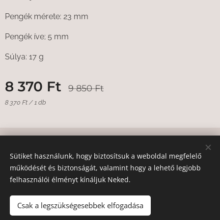
Pengék mérete: 23 mm
Pengék íve; 5 mm
Súlya: 17 g
8 370
Ft
9 850
Ft
8 370 Ft / 1 db
© 2020
Andrea Hegyi Master Educator
.
Minden jog fenntartva.
Sütiket használunk, hogy biztosítsuk a weboldal megfelelő
Sütik
működését és biztonságát, valamint hogy a lehető legjobb
felhasználói élményt kínáljuk Neked.
Nyelvek
Magyar
English
Deutsch
Csak a legszükségesebbek elfogadása