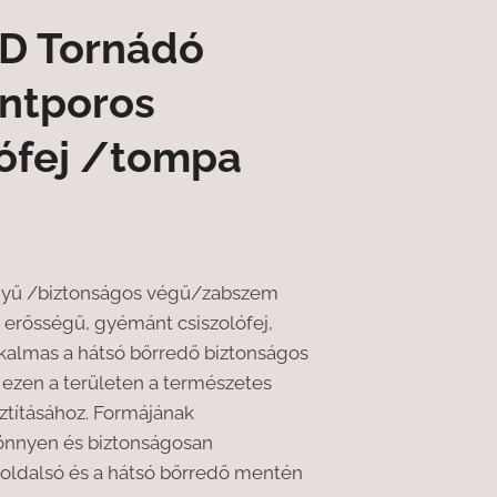
D Tornádó
ntporos
lófej /tompa
egyű /biztonságos végű/zabszem
 erősségű, gyémánt csiszolófej,
lkalmas a hátsó bőrredő biztonságos
 ezen a területen a természetes
sztításához. Formájának
önnyen és biztonságosan
 oldalsó és a hátsó bőrredő mentén