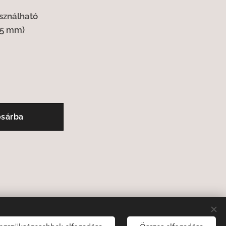
asználható
35 mm)
sárba
Nyelvek