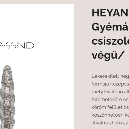
HEYAN
Gyémá
csiszo
végű/
Lekerekített h
formájú közepes
mely kiválóan a
felemelésére és
köröm felület ti
köszönhetően k
alkalmazható az