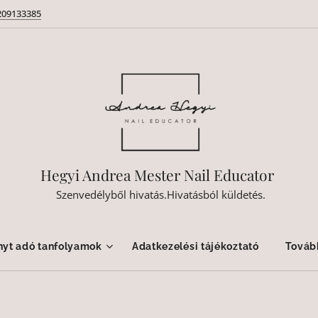
209133385
Hegyi Andrea Mester Nail Educator
Szenvedélyből hivatás.Hivatásból küldetés.
nyt adó tanfolyamok
Adatkezelési tájékoztató
Továb