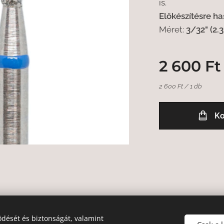
is.
Előkészítésre h
Méret:
3/32" (2.
2 600
Ft
2 600 Ft / 1 db
Ko
dését és biztonságát, valamint
jog fenntartva.