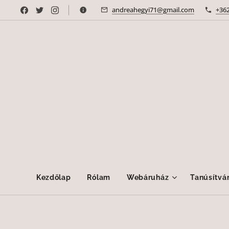
andreahegyi71@gmail.com
+36
Kezdőlap
Rólam
Webáruház
Tanúsítvá